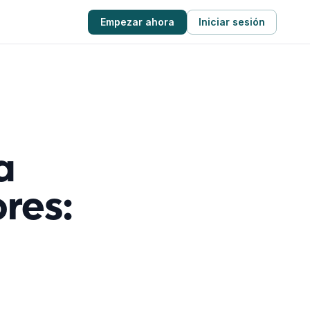
Empezar ahora
Iniciar sesión
a
res: