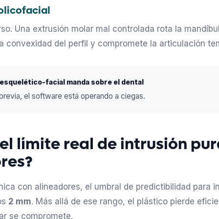
olicofacial
erso. Una extrusión molar mal controlada rota la mandíbu
a convexidad del perfil y compromete la articulación t
 esquelético-facial manda sobre el dental
 previa, el software está operando a ciegas.
el límite real de intrusión pu
res?
ínica con alineadores, el umbral de predictibilidad para i
os
2 mm
. Más allá de ese rango, el plástico pierde efic
ular se compromete.