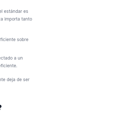
el estándar es
za importa tanto
eficiente sobre
ectado a un
ficiente.
nte deja de ser
?