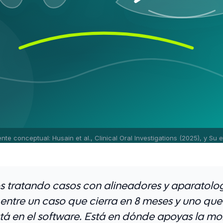
ente conceptual: Husain et al., Clinical Oral Investigations (2025), y Su e
s tratando casos con alineadores y aparatología
 entre un caso que cierra en 8 meses y uno que
tá en el software. Está en dónde apoyas la mo