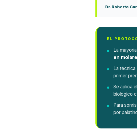
Dr. Roberto Car
EL PROTOC
La mayoría
en molar
La técnica
primer prem
Se aplica e
biológico 
Para sonris
por palatin