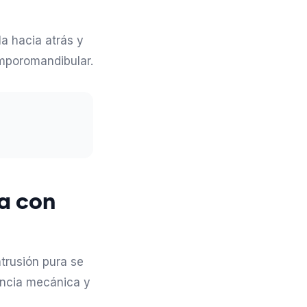
la hacia atrás y
emporomandibular.
ra con
ntrusión pura se
iencia mecánica y