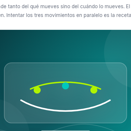
nde tanto del qué mueves sino del cuándo lo mueves. El 
n. Intentar los tres movimientos en paralelo es la receta