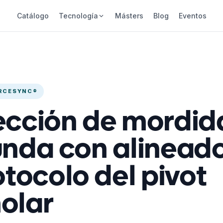
Catálogo
Tecnología
Másters
Blog
Eventos
RCESYNC®
ección de mordid
unda con alineado
otocolo del pivot
olar