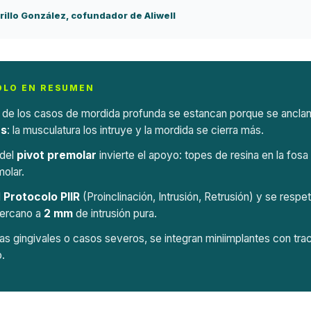
rillo González, cofundador de Aliwell
OLO EN RESUMEN
 de los casos de mordida profunda se estancan porque se ancla
es
: la musculatura los intruye y la mordida se cierra más.
 del
pivot premolar
invierte el apoyo: topes de resina en la fosa 
olar.
l
Protocolo PIIR
(Proinclinación, Intrusión, Retrusión) y se respeta
cercano a
2 mm
de intrusión pura.
as gingivales o casos severos, se integran miniimplantes con trac
o.