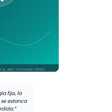
t al., BMC Oral Health (2025).
 fija, la
 se estanca
rdida."