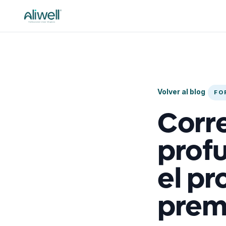
Volver al blog
FO
Corr
prof
el pr
prem